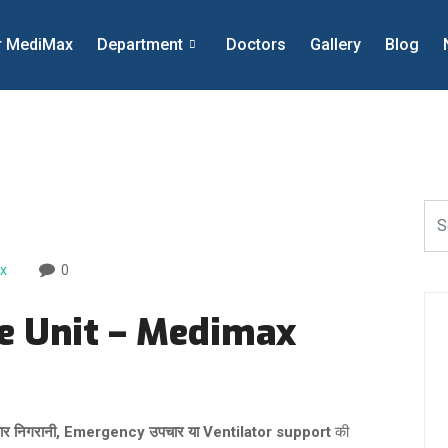
r MediMax
Department
Doctors
Gallery
Blog
x
0
Care Unit – Medimax
ार निगरानी, Emergency उपचार या Ventilator support
की