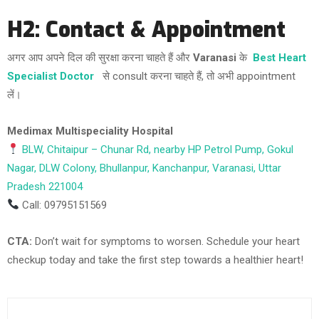
H2: Contact & Appointment
अगर आप अपने दिल की सुरक्षा करना चाहते हैं और
Varanasi
के
Best Heart
Specialist Doctor
से consult करना चाहते हैं, तो अभी appointment
लें।
Medimax Multispeciality Hospital
BLW, Chitaipur – Chunar Rd, nearby HP Petrol Pump, Gokul
Nagar, DLW Colony, Bhullanpur, Kanchanpur, Varanasi, Uttar
Pradesh 221004
Call: 09795151569
CTA:
Don’t wait for symptoms to worsen. Schedule your heart
checkup today and take the first step towards a healthier heart!