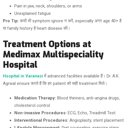
Pain in jaw, neck, shoulders, or arms
Unexplained fatigue
Pro Tip:
कभी भी symptom ignore न करें, especially अगर age 40+ है
या family history है heart disease की।
Treatment Options at
Medimax Multispeciality
Hospital
Hospital in Varanasi
में advanced facilities available हैं। Dr. A.K.
Agrwal ensure करते हैं कि हर patient को सही treatment मिले।
Medication Therapy:
Blood thinners, anti-angina drugs,
cholesterol control
Non-invasive Procedures:
ECG, Echo, Treadmill Test
Interventional Procedures:
Angioplasty, stent placement
Lifestyle Management:
Diet counseling, exercise plans,